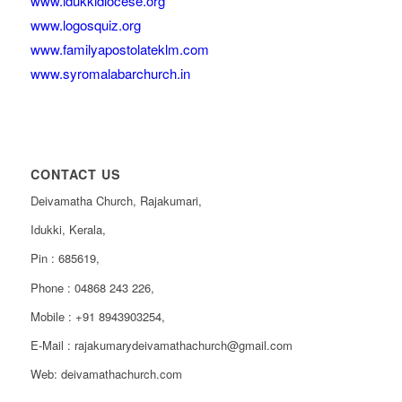
www.idukkidiocese.org
www.logosquiz.org
www.familyapostolateklm.com
www.syromalabarchurch.in
CONTACT US
Deivamatha Church, Rajakumari,
Idukki, Kerala,
Pin : 685619,
Phone : 04868 243 226,
Mobile : +91 8943903254,
E-Mail : rajakumarydeivamathachurch@gmail.com
Web: deivamathachurch.com