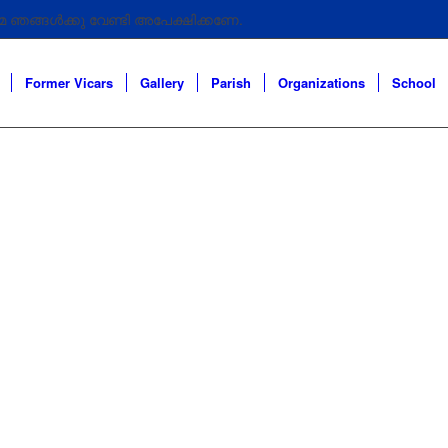
 ഞങ്ങൾക്കു വേണ്ടി അപേക്ഷിക്കണേ.
 ഞങ്ങൾക്കു വേണ്ടി അപേക്ഷിക്കണേ .
Former Vicars
Gallery
Parish
Organizations
School
െ ഞങ്ങൾക്കു വേണ്ടി അപേക്ഷിക്കണേ
Home
|
Choir Group