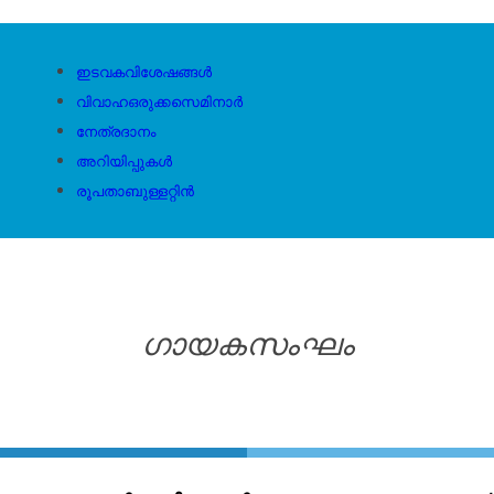
ഇടവകവിശേഷങ്ങൾ
വിവാഹഒരുക്കസെമിനാർ
നേത്രദാനം
അറിയിപ്പുകൾ
രൂപതാബുള്ളറ്റിൻ
ഗായകസംഘം