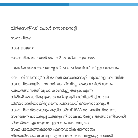
വിൻസെന്റ് ഡി പോൾ സൊസൈറ്റി
സ്ഥാപിതം:
സംയോജന:
രക്ഷാധികാരി : മാർ ജോൺ നെല്ലിക്കുന്നേൽ
ആദ്ധ്യാത്മികോപദേഷ്ടാവ്: ഫാ.ഫ്രാൻസീസ് ഇടവക്കണ്ടം
സെ. വിൻസെന്റ് ഡി പോൾ സൊസൈറ്റി ആഗോളതലത്തിൽ
സ്ഥാപിതമായിട്ട് 185 വർഷം പിന്നിട്ടു. ദൈവ വിശ്വാസം
പ്രവർത്തനത്തിലൂടെ കാണിച്ചു തരുക എന്ന
നിരീശ്വരവാദികളുടെ വെല്ലുവിളി സ്വീകരിച്ച് നിയമ
വിദ്യാർദ്ധിയായിരുന്നെെ ഫ്രെഡറിക് ഓസാനവും 6
സഹപ്രവർത്തകരും കൂടിച്ചേർന്ന് 1833 ൽ പാരീസിൽ ഈ
സംഘടന പാവപ്പെട്ടവർക്കും നിരാലംബർക്കും അത്താണിയായി
പ്രവർത്തിച്ചുവരുന്നു. ഈ സംഘടനയുടെ
സഹപ്രവർത്തകരായ ഫ്രെഡറിക് ഓസാനം
ജിയോർജിഫെസറാറ്റി എന്നിവരെ സഭ വാഴ്ത്തപ്പെട്ടവരായി