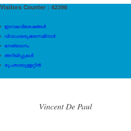
Visitors Counter : 42398
ഇടവകവിശേഷങ്ങൾ
വിവാഹഒരുക്കസെമിനാർ
നേത്രദാനം
അറിയിപ്പുകൾ
രൂപതാബുള്ളറ്റിൻ
Vincent De Paul