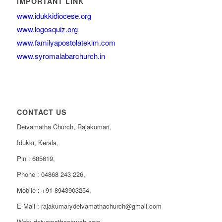
IMPORTANT LINK
www.idukkidiocese.org
www.logosquiz.org
www.familyapostolateklm.com
www.syromalabarchurch.in
CONTACT US
Deivamatha Church, Rajakumari,
Idukki, Kerala,
Pin : 685619,
Phone : 04868 243 226,
Mobile : +91 8943903254,
E-Mail : rajakumarydeivamathachurch@gmail.com
Web: deivamathachurch.com