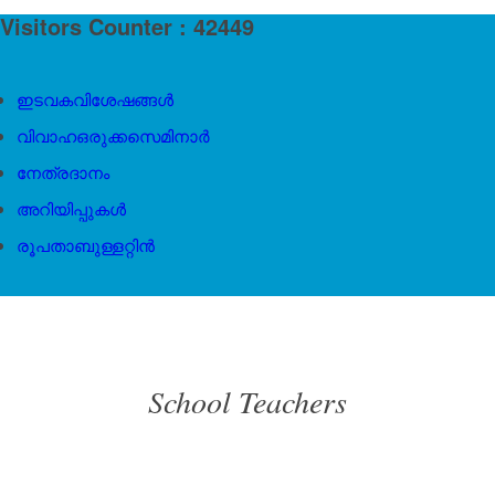
Visitors Counter : 42449
ഇടവകവിശേഷങ്ങൾ
വിവാഹഒരുക്കസെമിനാർ
നേത്രദാനം
അറിയിപ്പുകൾ
രൂപതാബുള്ളറ്റിൻ
School Teachers