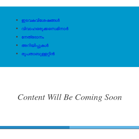
ഇടവകവിശേഷങ്ങൾ
വിവാഹഒരുക്കസെമിനാർ
നേത്രദാനം
അറിയിപ്പുകൾ
രൂപതാബുള്ളറ്റിൻ
Content Will Be Coming Soon