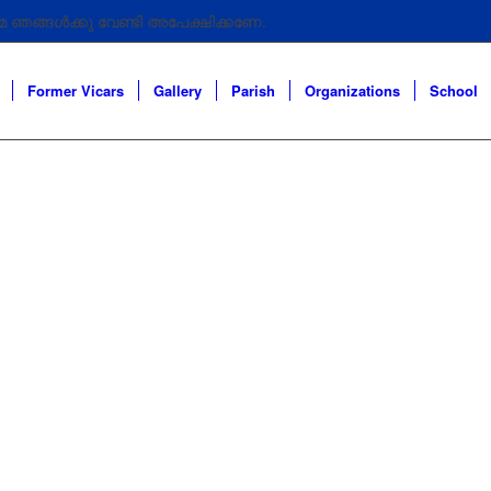
 ഞങ്ങൾക്കു വേണ്ടി അപേക്ഷിക്കണേ.
 ഞങ്ങൾക്കു വേണ്ടി അപേക്ഷിക്കണേ .
Former Vicars
Gallery
Parish
Organizations
School
െ ഞങ്ങൾക്കു വേണ്ടി അപേക്ഷിക്കണേ
Home
|
ഇടവകവിശേഷങ്ങൾ