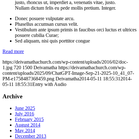
justo, rhoncus ut, imperdiet a, venenatis vitae, justo.
Nullam dictum felis eu pede mollis pretium. Integer.
Donec posuere vulputate arcu.
Phasellus accumsan cursus velit.
Vestibulum ante ipsum primis in faucibus orci luctus et ultrices
posuere cubilia Curae;
Sed aliquam, nisi quis porttitor congue
Read more
https://deivamathachurch.com/wp-content/uploads/2016/02/doc-
1.jpg
720
1500
Deivamatha
https://deivamathachurch.com/wp-
content/uploads/2025/09/ChatGPT-Image-Sep-21-2025-10_41_07-
PM-e1758487368459.png
Deivamatha
2014-05-11 18:55:31
2014-
05-11 18:55:31
Entry with Audio
Archive
June 2025
July 2016
February 2015
August 2014
May 2014
December 2013